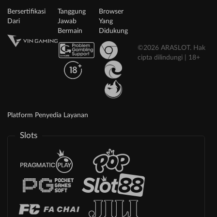
Bersertifikasi
Tanggung
Browser
Dari
Jawab
Yang
Bermain
Didukung
©2026 ARASLOT. Hak
cipta dilindungi | 18+
Platform Penyedia Layanan
Slots