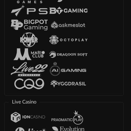
Live Casino