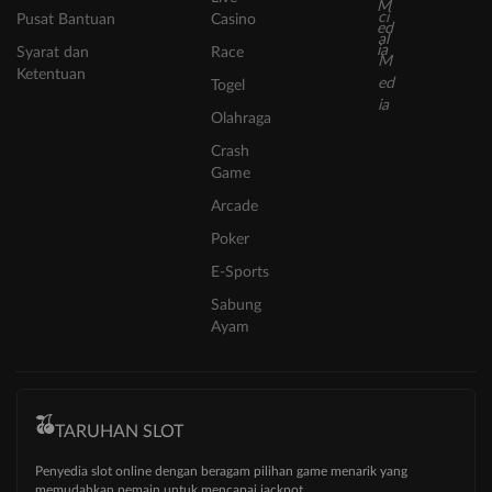
Pusat Bantuan
Casino
Syarat dan
Race
Ketentuan
Togel
Olahraga
Crash
Game
Arcade
Poker
E-Sports
Sabung
Ayam
TARUHAN SLOT
Penyedia slot online dengan beragam pilihan game menarik yang
memudahkan pemain untuk mencapai jackpot